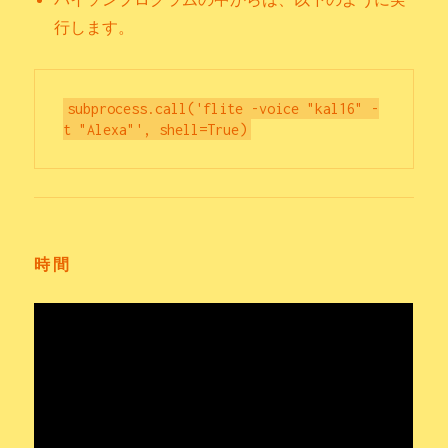
行します。
subprocess.call('flite -voice "kal16" -
時間