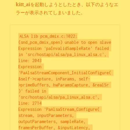
kitt_aiを起動しようとしたとき、以下のようなエ
ラーが表示されてしまいました。
ALSA lib pcm_dmix.c:1022:
(snd_pcm_dmix_open) unable to open slave

Expression 'paInvalidSampleRate' failed 
in 'src/hostapi/alsa/pa_linux_alsa.c', 
line: 2043

Expression 
'PaAlsaStreamComponent_InitialConfigure( 
&self->capture, inParams, self-
>primeBuffers, hwParamsCapture, &realSr 
)' failed in 
'src/hostapi/alsa/pa_linux_alsa.c', 
line: 2714

Expression 'PaAlsaStream_Configure( 
stream, inputParameters, 
outputParameters, sampleRate, 
framesPerBuffer, &inputLatency, 