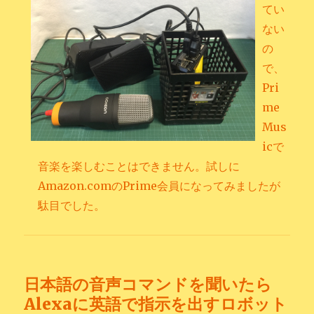
てい
ない
の
で、
Pri
me
Mus
icで
音楽を楽しむことはできません。試しに
Amazon.comのPrime会員になってみましたが
駄目でした。
日本語の音声コマンドを聞いたら
Alexaに英語で指示を出すロボット