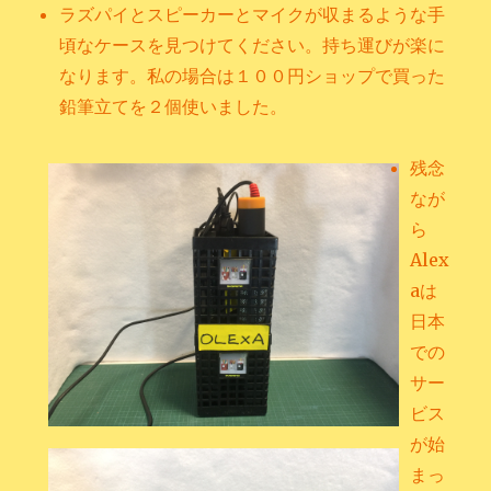
ラズパイとスピーカーとマイクが収まるような手
頃なケースを見つけてください。持ち運びが楽に
なります。私の場合は１００円ショップで買った
鉛筆立てを２個使いました。
残念
なが
ら
Alex
aは
日本
での
サー
ビス
が始
まっ