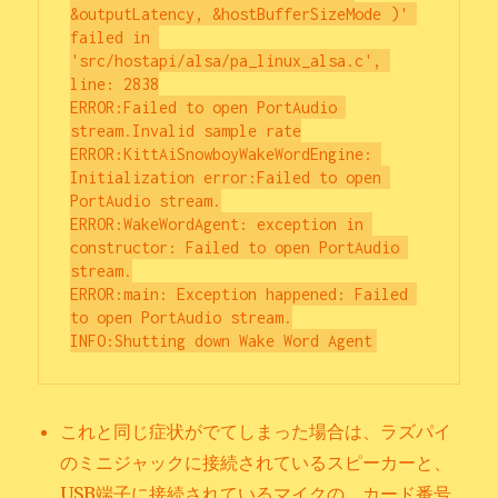
&outputLatency, &hostBufferSizeMode )' 
failed in 
'src/hostapi/alsa/pa_linux_alsa.c', 
line: 2838

ERROR:Failed to open PortAudio 
stream.Invalid sample rate

ERROR:KittAiSnowboyWakeWordEngine: 
Initialization error:Failed to open 
PortAudio stream.

ERROR:WakeWordAgent: exception in 
constructor: Failed to open PortAudio 
stream.

ERROR:main: Exception happened: Failed 
to open PortAudio stream.

これと同じ症状がでてしまった場合は、ラズパイ
のミニジャックに接続されているスピーカーと、
USB端子に接続されているマイクの、カード番号