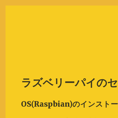
べゼリー「ラズパイ基本キ
Just another WordPress site
ラズベリーパイの
OS(Raspbian)のイン