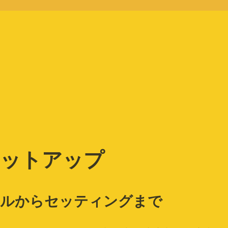
ット」
セットアップ
ストールからセッティングまで