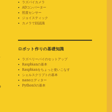
ラズパイカメラ
ADコンバーター
照度センサー
ジョイスティック
カメラで顔認識
ロボット作りの基礎知識
前
ラズベリーパイのセットアップ
Raspbianの基本
y
Raspbianをちょっと使いこなす
シェルスクリプトの基本
さ
nanoエディター
Python3の基本
め