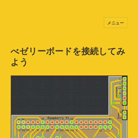
メニュー
べゼリー「ラズパイ基本キット」
べゼリーボードを接続してみ
よう