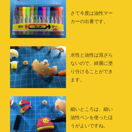
さて今度は油性マー
カーの出番です。
水性と油性は混ざら
ないので、綺麗に塗
り分けることができ
ます。
細いところは、細い
油性ペンを使ったほ
うがよいですね。