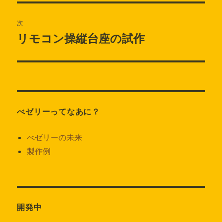
の
ビ
投
次
稿:
ゲ
リモコン操縦台座の試作
次
の
ー
投
シ
稿:
ョ
べゼリーってなあに？
ン
べゼリーの未来
製作例
開発中