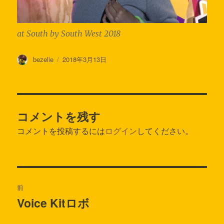
at South by South West 2018
投
投
bezelie
2018年3月13日
稿
稿
者
日:
コメントを残す
コメントを投稿するには
ログイン
してください。
投
前
稿
Voice Kitロボ
過
去
ナ